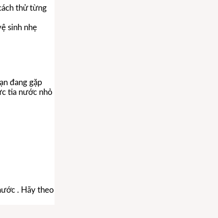
cách thử từng
ệ sinh nhẹ
bạn đang gặp
ực tia nước nhỏ
nước . Hãy theo