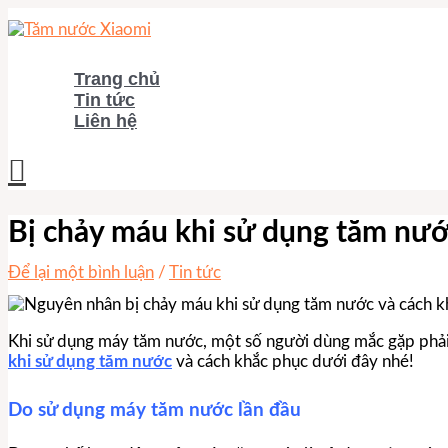
Nhảy
tới
nội
dung
Trang chủ
Tin tức
Liên hệ
Tìm
kiếm
Bị chảy máu khi sử dụng tăm nướ
Để lại một bình luận
/
Tin tức
Khi sử dụng máy tăm nước, một số người dùng mắc gặp phải 
khi sử dụng tăm nước
và cách khắc phục dưới đây nhé!
Do sử dụng máy tăm nước lần đầu