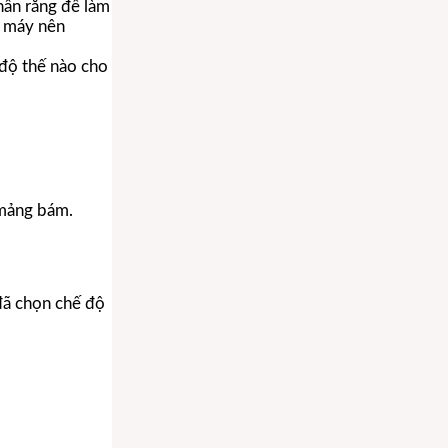
hân răng để làm
a máy nên
độ thế nào cho
 mảng bám.
đã chọn chế độ