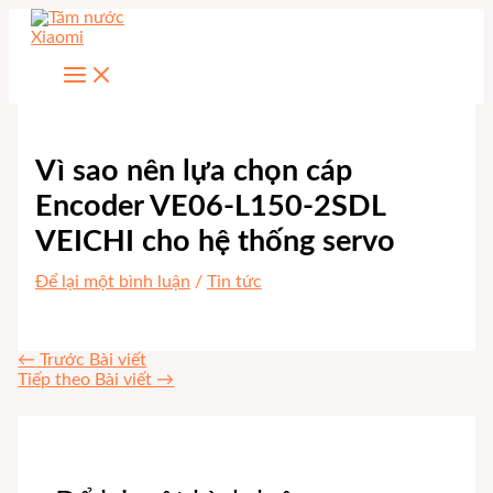
Nhảy
tới
nội
dung
Vì sao nên lựa chọn cáp
Encoder VE06-L150-2SDL
VEICHI cho hệ thống servo
Để lại một bình luận
/
Tin tức
←
Trước Bài viết
Tiếp theo Bài viết
→