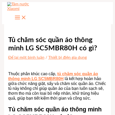
Nhảy
tới
nội
dung
Tủ chăm sóc quần áo thông
minh LG SC5MBR80H có gì?
Để lại một bình luận
/
Thiết bị điện gia dụng
Thuộc phân khúc cao cấp,
tủ chăm sóc quần áo
thông minh LG SC5MBR80H
là kết hợp hoàn hảo
giữa chức năng giặt, sấy và chăm sóc quần áo. Chiếc
tủ này không chỉ giúp quần áo của bạn luôn sạch sẽ,
thơm tho mà còn loại bỏ nếp nhăn, khử trùng hiệu
quả, giúp bạn tiết kiệm thời gian và công sức.
Tủ chăm sóc quần áo thông minh