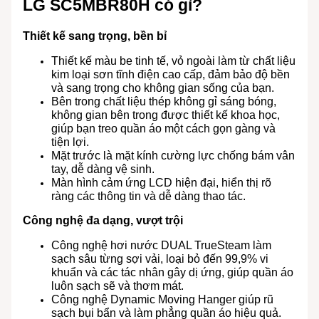
LG SC5MBR80H có gì?
Thiết kế sang trọng, bền bỉ
Thiết kế màu be tinh tế, vỏ ngoài làm từ chất liệu
kim loại sơn tĩnh điện cao cấp, đảm bảo độ bền
và sang trọng cho không gian sống của bạn.
Bên trong chất liệu thép không gỉ sáng bóng,
không gian bên trong được thiết kế khoa học,
giúp bạn treo quần áo một cách gọn gàng và
tiện lợi.
Mặt trước là mặt kính cường lực chống bám vân
tay, dễ dàng vệ sinh.
Màn hình cảm ứng LCD hiện đại, hiển thị rõ
ràng các thông tin và dễ dàng thao tác.
Công nghệ đa dạng, vượt trội
Công nghệ hơi nước DUAL TrueSteam làm
sạch sâu từng sợi vải, loại bỏ đến 99,9% vi
khuẩn và các tác nhân gây dị ứng, giúp quần áo
luôn sạch sẽ và thơm mát.
Công nghệ Dynamic Moving Hanger giúp rũ
sạch bụi bẩn và làm phẳng quần áo hiệu quả.