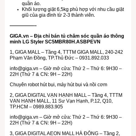
quần áo.
Khối lượng giặt 6,5kg phù hợp với nhu cầu giặt
giũ của gia đình từ 2-3 thành viên.
—————–
GIGA.vn – Địa chỉ bán tủ chăm sóc quần áo thông
minh LG Styler SC5MBR80H.ASBPEVN
1, GIGA MALL – Tầng 4, TTTM GIGA MALL, 240-242
Phạm Văn Đồng, TP.Thủ Đức – 0931.892.033
info@giga.vn
– Giờ mở cửa: Thứ 2 – Thứ 6: 9H30 –
22H (Thứ 7 & CN: 9H – 22H)
Chuyên robot hút bụi, máy hút bụi và nồi cơm
2, GIGA DIGITAL VẠN HẠNH MALL – Tầng 4, TTTM
VẠN HẠNH MALL, 11 Sư Vạn Hạnh, P.12, Q10,
TP.HCM – 0989.883.905
info@giga.vn
– Giờ mở cửa: Thứ 2 – Thứ 6: 9H30 –
22H (Thứ 7 & CN: 9H – 22H)
3, GIGA DIGITAL AEON MALL HÀ ĐÔNG – Tầng 2,