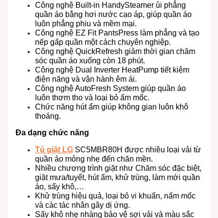
Công nghệ Built-in HandySteamer ủi phẳng
quần áo bằng hơi nước cao áp, giúp quần áo
luôn phẳng phiu và mềm mại.
Công nghệ EZ Fit PantsPress làm phẳng và tạo
nếp gấp quần một cách chuyên nghiệp.
Công nghệ QuickRefresh giảm thời gian chăm
sóc quần áo xuống còn 18 phút.
Công nghệ Dual Inverter HeatPump tiết kiệm
điện năng và vận hành êm ái.
Công nghệ AutoFresh System giúp quần áo
luôn thơm tho và loại bỏ ẩm mốc.
Chức năng hút ẩm giúp không gian luôn khô
thoáng.
Đa dạng chức năng
Tủ giặt LG
SC5MBR80H được nhiều loại vải từ
quần áo mỏng nhẹ đến chăn mền.
Nhiều chương trình giặt như Chăm sóc đặc biệt,
giặt mưa/tuyết, hút ẩm, khử trùng, làm mới quần
áo, sấy khô,…
Khử trùng hiệu quả, loại bỏ vi khuẩn, nấm mốc
và các tác nhân gây dị ứng.
Sấy khô nhẹ nhàng bảo vệ sợi vải và màu sắc