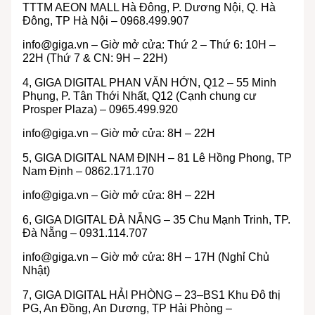
TTTM AEON MALL Hà Đông, P. Dương Nội, Q. Hà
Đông, TP Hà Nội – 0968.499.907
info@giga.vn
– Giờ mở cửa: Thứ 2 – Thứ 6: 10H –
22H (Thứ 7 & CN: 9H – 22H)
4, GIGA DIGITAL PHAN VĂN HỚN, Q12 – 55 Minh
Phụng, P. Tân Thới Nhất, Q12 (Cạnh chung cư
Prosper Plaza) – 0965.499.920
info@giga.vn
– Giờ mở cửa: 8H – 22H
5, GIGA DIGITAL NAM ĐỊNH – 81 Lê Hồng Phong, TP
Nam Định – 0862.171.170
info@g
iga.vn
– Giờ mở cửa: 8H – 22H
6, GIGA DIGITAL ĐÀ NẴNG – 35 Chu Mạnh Trinh, TP.
Đà Nẵng – 0931.114.707
info@giga.vn
– Giờ mở cửa: 8H – 17H (Nghỉ Chủ
Nhật)
7, GIGA DIGITAL HẢI PHÒNG – 23–BS1 Khu Đô thị
PG, An Đồng, An Dương, TP Hải Phòng –