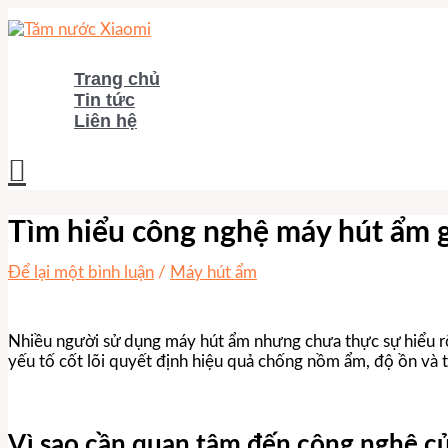
Nhảy
tới
nội
dung
Trang chủ
Tin tức
Liên hệ
Tìm
kiếm
Tìm hiểu công nghệ máy hút ẩm 
Để lại một bình luận
/
Máy hút ẩm
Nhiều người sử dụng máy hút ẩm nhưng chưa thực sự hiểu rõ 
yếu tố cốt lõi quyết định hiệu quả chống nồm ẩm, độ ồn và tu
Vì sao cần quan tâm đến công nghệ c