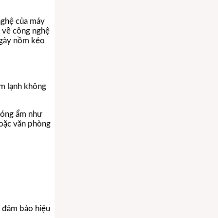
 nghệ của máy
p về công nghệ
 ngày nồm kéo
àm lạnh không
 nóng ẩm như
hoặc văn phòng
a đảm bảo hiệu