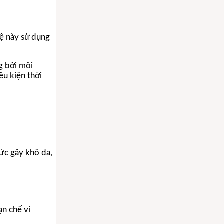
ệ này sử dụng
g bởi môi
u kiện thời
ức gây khô da,
ạn chế vi