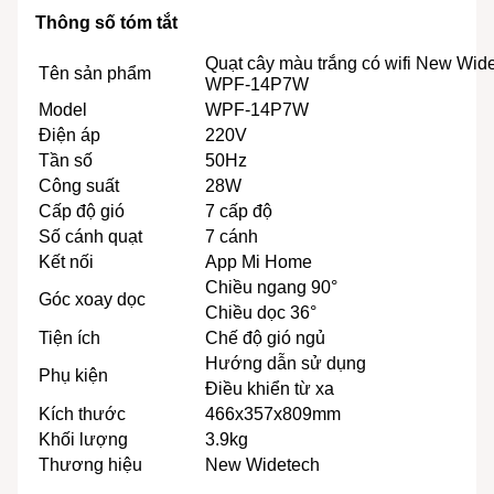
Thông số tóm tắt
Quạt cây màu trắng có wifi New Wid
Tên sản phẩm
WPF-14P7W
Model
WPF-14P7W
Điện áp
220V
Tần số
50Hz
Công suất
28W
Cấp độ gió
7 cấp độ
Số cánh quạt
7 cánh
Kết nối
App Mi Home
Chiều ngang 90°
Góc xoay dọc
Chiều dọc 36°
Tiện ích
Chế độ gió ngủ
Hướng dẫn sử dụng
Phụ kiện
Điều khiển từ xa
Kích thước
466x357x809mm
Khối lượng
3.9kg
Thương hiệu
New Widetech