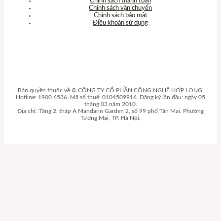
Chính sách thanh toán
Chính sách vận chuyển
Chính sách bảo mật
Điều khoản sử dụng
Bản quyền thuộc về © CÔNG TY CỔ PHẦN CÔNG NGHỆ HỢP LONG.
Hotline: 1900 6536. Mã số thuế: 0104509916. Đăng ký lần đầu: ngày 05
tháng 03 năm 2010.
Địa chỉ: Tầng 2, tháp A Mandarin Garden 2, số 99 phố Tân Mai, Phường
Tương Mai, TP. Hà Nội.