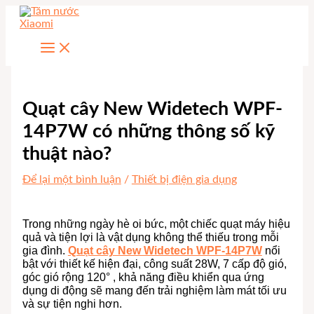
Nhảy
tới
nội
dung
Quạt cây New Widetech WPF-
14P7W có những thông số kỹ
thuật nào?
Để lại một bình luận
/
Thiết bị điện gia dụng
Trong những ngày hè oi bức, một chiếc quạt máy hiệu
quả và tiện lợi là vật dụng không thể thiếu trong mỗi
gia đình.
Quạt cây New Widetech WPF-14P7W
nổi
bật với thiết kế hiện đại, công suất 28W, 7 cấp độ gió,
góc gió rộng 120° , khả năng điều khiển qua ứng
dụng di động sẽ mang đến trải nghiệm làm mát tối ưu
và sự tiện nghi hơn.