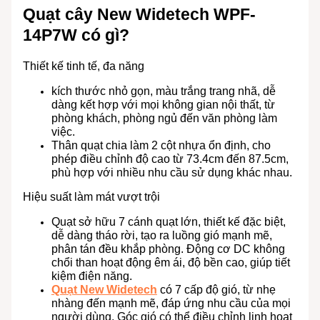
Quạt cây New Widetech WPF-
14P7W có gì?
Thiết kế tinh tế, đa năng
kích thước nhỏ gọn, màu trắng trang nhã, dễ
dàng kết hợp với mọi không gian nội thất, từ
phòng khách, phòng ngủ đến văn phòng làm
việc.
Thân quạt chia làm 2 cột nhựa ổn định, cho
phép điều chỉnh độ cao từ 73.4cm đến 87.5cm,
phù hợp với nhiều nhu cầu sử dụng khác nhau.
Hiệu suất làm mát vượt trội
Quạt sở hữu 7 cánh quạt lớn, thiết kế đặc biệt,
dễ dàng tháo rời, tạo ra luồng gió mạnh mẽ,
phân tán đều khắp phòng. Động cơ DC không
chổi than hoạt động êm ái, độ bền cao, giúp tiết
kiệm điện năng.
Quạt New Widetech
có 7 cấp độ gió, từ nhẹ
nhàng đến mạnh mẽ, đáp ứng nhu cầu của mọi
người dùng. Góc gió có thể điều chỉnh linh hoạt