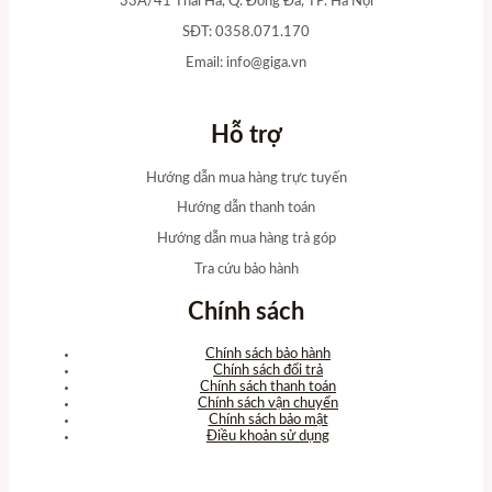
33A/41 Thái Hà, Q. Đống Đa, TP. Hà Nội
SĐT: 0358.071.170
Email:
info@giga.vn
Hỗ trợ
Hướng dẫn mua hàng trực tuyến
Hướng dẫn thanh toán
Hướng dẫn mua hàng trả góp
Tra cứu bảo hành
Chính sách
Chính sách bảo hành
Chính sách đổi trả
Chính sách thanh toán
Chính sách vận chuyển
Chính sách bảo mật
Điều khoản sử dụng