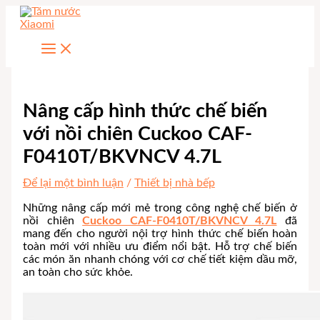
Nhảy
tới
nội
dung
Nâng cấp hình thức chế biến
với nồi chiên Cuckoo CAF-
F0410T/BKVNCV 4.7L
Để lại một bình luận
/
Thiết bị nhà bếp
Những nâng cấp mới mẻ trong công nghệ chế biến ở
nồi chiên
Cuckoo CAF-F0410T/BKVNCV 4.7L
đã
mang đến cho người nội trợ hình thức chế biến hoàn
toàn mới với nhiều ưu điểm nổi bật. Hỗ trợ chế biến
các món ăn nhanh chóng với cơ chế tiết kiệm dầu mỡ,
an toàn cho sức khỏe.