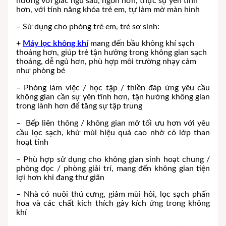
hưởng với giấc ngủ sâu, ngon hơn, thực sự yên tĩnh
hơn, với tính năng khóa trẻ em, tự làm mờ màn hình
– Sử dụng cho phòng trẻ em, trẻ sơ sinh:
+
Máy lọc không khí
mang đến bầu không khí sạch
thoáng hơn, giúp trẻ tận hưởng trong không gian sạch
thoáng, dễ ngủ hơn, phù hợp môi trường nhạy cảm
như phòng bé
– Phòng làm việc / học tập / thiền đáp ứng yêu cầu
không gian cần sự yên tĩnh hơn, tận hưởng không gian
trong lành hơn để tăng sự tập trung
– Bếp liên thông / không gian mở tối ưu hơn với yêu
cầu lọc sạch, khử mùi hiệu quả cao nhờ có lớp than
hoạt tính
– Phù hợp sử dụng cho không gian sinh hoạt chung /
phòng đọc / phòng giải trí, mang đến không gian tiện
lợi hơn khi đang thư giãn
– Nhà có nuôi thú cưng, giảm mùi hôi, lọc sạch phấn
hoa và các chất kích thích gây kích ứng trong không
khí