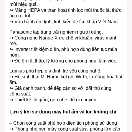
mùi hiệu quả.
↬ Màng HEPA và than hoạt tính lọc mùi thuốc lá, thức
ăn cực tốt.
↬ Vận hành ổn định, linh kiện dễ tìm khắp Việt Nam.
Panasonic tập trung trải nghiệm người dùng.
↬ Công nghệ Nanoe-X ức chế vi khuẩn, virus mạnh
mẽ.
↬ Inverter tiết kiệm điện, phù hợp dùng liên tục mùa
nồm.
↬ Độ ồn rất thấp, lý tưởng cho phòng ngủ, làm việc.
Lumias phù hợp gia đình trẻ yêu công nghệ.
↬ Hệ sinh thái Mi Home kết nối Wi-Fi, tự động hóa hút
ẩm.
↬ Giá cạnh tranh, dễ tiếp cận so với đối thủ cùng
công suất.
↬ Thiết kế tối giản, gọn nhẹ, dễ di chuyển.
Lưu ý khi sử dụng máy hút ẩm và lọc không khí
– Chọn công suất phù hợp diện tích phòng sử dụng
↬ Phòng nhỏ nên máy công suất vừa, phòng lớn cần