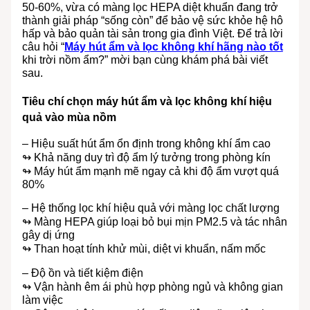
50-60%, vừa có màng lọc HEPA diệt khuẩn đang trở
thành giải pháp “sống còn” để bảo vệ sức khỏe hệ hô
hấp và bảo quản tài sản trong gia đình Việt. Để trả lời
câu hỏi “
Máy hút ẩm và lọc không khí hãng nào tốt
khi trời nồm ẩm?” mời bạn cùng khám phá bài viết
sau.
Tiêu chí chọn máy hút ẩm và lọc không khí hiệu
quả vào mùa nồm
– Hiệu suất hút ẩm ổn định trong không khí ẩm cao
↬ Khả năng duy trì độ ẩm lý tưởng trong phòng kín
↬ Máy hút ẩm mạnh mẽ ngay cả khi độ ẩm vượt quá
80%
– Hệ thống lọc khí hiệu quả với màng lọc chất lượng
↬ Màng HEPA giúp loại bỏ bụi mịn PM2.5 và tác nhân
gây dị ứng
↬ Than hoạt tính khử mùi, diệt vi khuẩn, nấm mốc
– Độ ồn và tiết kiệm điện
↬ Vận hành êm ái phù hợp phòng ngủ và không gian
làm việc