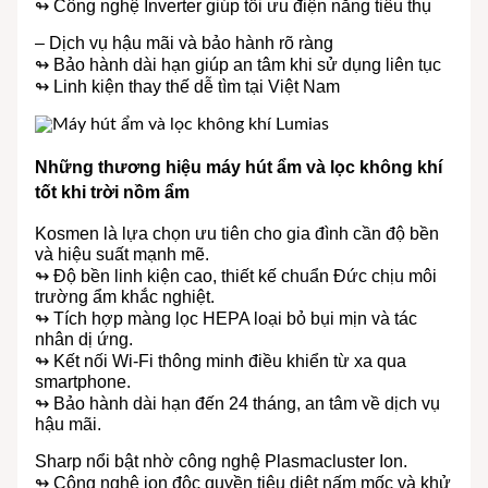
↬ Công nghệ Inverter giúp tối ưu điện năng tiêu thụ
– Dịch vụ hậu mãi và bảo hành rõ ràng
↬ Bảo hành dài hạn giúp an tâm khi sử dụng liên tục
↬ Linh kiện thay thế dễ tìm tại Việt Nam
Những thương hiệu máy hút ẩm và lọc không khí
tốt khi trời nồm ẩm
Kosmen là lựa chọn ưu tiên cho gia đình cần độ bền
và hiệu suất mạnh mẽ.
↬ Độ bền linh kiện cao, thiết kế chuẩn Đức chịu môi
trường ẩm khắc nghiệt.
↬ Tích hợp màng lọc HEPA loại bỏ bụi mịn và tác
nhân dị ứng.
↬ Kết nối Wi-Fi thông minh điều khiển từ xa qua
smartphone.
↬ Bảo hành dài hạn đến 24 tháng, an tâm về dịch vụ
hậu mãi.
Sharp nổi bật nhờ công nghệ Plasmacluster Ion.
↬ Công nghệ ion độc quyền tiêu diệt nấm mốc và khử