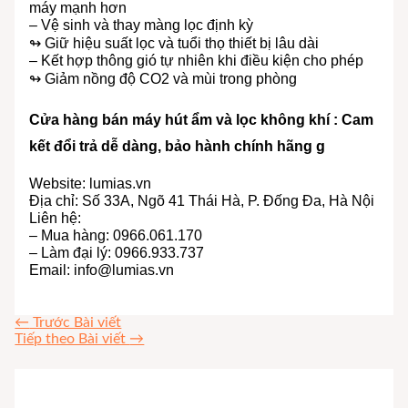
máy mạnh hơn
– Vệ sinh và thay màng lọc định kỳ
↬ Giữ hiệu suất lọc và tuổi thọ thiết bị lâu dài
– Kết hợp thông gió tự nhiên khi điều kiện cho phép
↬ Giảm nồng độ CO2 và mùi trong phòng
Cửa hàng bán máy hút ẩm và lọc không khí : Cam
kết đổi trả dễ dàng, bảo hành chính hãng g
Website: lumias.vn
Địa chỉ: Số 33A, Ngõ 41 Thái Hà, P. Đống Đa, Hà Nội
Liên hệ:
– Mua hàng: 0966.061.170
– Làm đại lý: 0966.933.737
Email:
info@lumias.vn
←
Trước Bài viết
Tiếp theo Bài viết
→