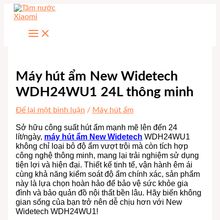
Nhảy
tới
nội
dung
Máy hút ẩm New Widetech
WDH24WU1 24L thông minh
Để lại một bình luận
/
Máy hút ẩm
Sở hữu công suất hút ẩm mạnh mẽ lên đến 24
lít/ngày,
máy hút ẩm New Widetech
WDH24WU1
không chỉ loại bỏ độ ẩm vượt trội mà còn tích hợp
công nghệ thông minh, mang lại trải nghiệm sử dụng
tiện lợi và hiện đại. Thiết kế tinh tế, vận hành êm ái
cùng khả năng kiểm soát độ ẩm chính xác, sản phẩm
này là lựa chọn hoàn hảo để bảo vệ sức khỏe gia
đình và bảo quản đồ nội thất bền lâu. Hãy biến không
gian sống của bạn trở nên dễ chịu hơn với New
Widetech WDH24WU1!