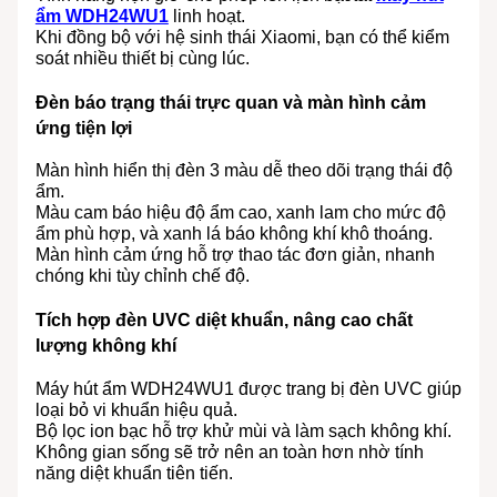
ẩm WDH24WU1
linh hoạt.
Khi đồng bộ với hệ sinh thái Xiaomi, bạn có thể kiểm
soát nhiều thiết bị cùng lúc.
Đèn báo trạng thái trực quan và màn hình cảm
ứng tiện lợi
Màn hình hiển thị đèn 3 màu dễ theo dõi trạng thái độ
ẩm.
Màu cam báo hiệu độ ẩm cao, xanh lam cho mức độ
ẩm phù hợp, và xanh lá báo không khí khô thoáng.
Màn hình cảm ứng hỗ trợ thao tác đơn giản, nhanh
chóng khi tùy chỉnh chế độ.
Tích hợp đèn UVC diệt khuẩn, nâng cao chất
lượng không khí
Máy hút ẩm WDH24WU1 được trang bị đèn UVC giúp
loại bỏ vi khuẩn hiệu quả.
Bộ lọc ion bạc hỗ trợ khử mùi và làm sạch không khí.
Không gian sống sẽ trở nên an toàn hơn nhờ tính
năng diệt khuẩn tiên tiến.