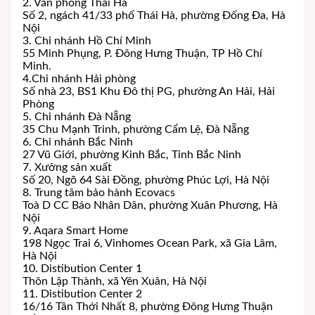
2. Văn phòng Thái Hà
Số 2, ngách 41/33 phố Thái Hà, phường Đống Đa, Hà
Nội
3. Chi nhánh Hồ Chí Minh
55 Minh Phụng, P. Đông Hưng Thuận, TP Hồ Chí
Minh.
4.Chi nhánh Hải phòng
Số nhà 23, BS1 Khu Đô thị PG, phường An Hải, Hải
Phòng
5. Chi nhánh Đà Nẵng
35 Chu Mạnh Trinh, phường Cẩm Lệ, Đà Nẵng
6. Chi nhánh Bắc Ninh
27 Vũ Giới, phường Kinh Bắc, Tỉnh Bắc Ninh
7. Xưởng sản xuất
Số 20, Ngõ 64 Sài Đồng, phường Phúc Lợi, Hà Nội
8. Trung tâm bảo hành Ecovacs
Toà D CC Báo Nhân Dân, phường Xuân Phương, Hà
Nội
9. Aqara Smart Home
198 Ngọc Trai 6, Vinhomes Ocean Park, xã Gia Lâm,
Hà Nội
10. Distibution Center 1
Thôn Lập Thành, xã Yên Xuân, Hà Nội
11. Distibution Center 2
16/16 Tân Thới Nhất 8, phường Đông Hưng Thuận