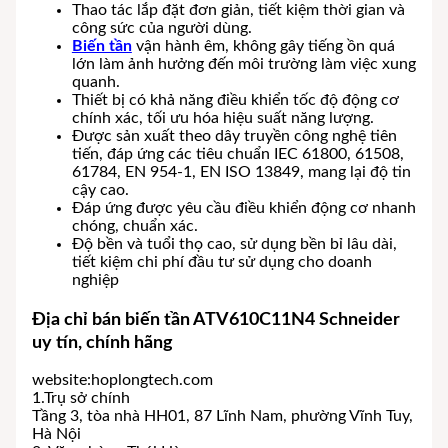
Thao tác lắp đặt đơn giản, tiết kiệm thời gian và
công sức của người dùng.
Biến tần
vận hành êm, không gây tiếng ồn quá
lớn làm ảnh hưởng đến môi trường làm việc xung
quanh.
Thiết bị có khả năng điều khiển tốc độ động cơ
chính xác, tối ưu hóa hiệu suất năng lượng.
Được sản xuất theo dây truyền công nghệ tiên
tiến, đáp ứng các tiêu chuẩn IEC 61800, 61508,
61784, EN 954-1, EN ISO 13849, mang lại độ tin
cậy cao.
Đáp ứng được yêu cầu điều khiển động cơ nhanh
chóng, chuẩn xác.
Độ bền và tuổi thọ cao, sử dụng bền bỉ lâu dài,
tiết kiệm chi phí đầu tư sử dụng cho doanh
nghiệp
Địa chỉ bán biến tần ATV610C11N4 Schneider
uy tín, chính hãng
website:hoplongtech.com
1.Trụ sở chính
Tầng 3, tòa nhà HH01, 87 Lĩnh Nam, phường Vĩnh Tuy,
Hà Nội