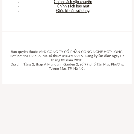
Chính sách vận chuyển
Chính sách bảo mật
Điều khoản sử dụng
Bản quyền thuộc về © CÔNG TY CỔ PHẦN CÔNG NGHỆ HỢP LONG.
Hotline: 1900 6536. Mã số thuế: 0104509916. Đăng ký lần đầu: ngày 05
tháng 03 năm 2010.
Địa chỉ: Tầng 2, tháp A Mandarin Garden 2, số 99 phố Tân Mai, Phường
Tương Mai, TP. Hà Nội.