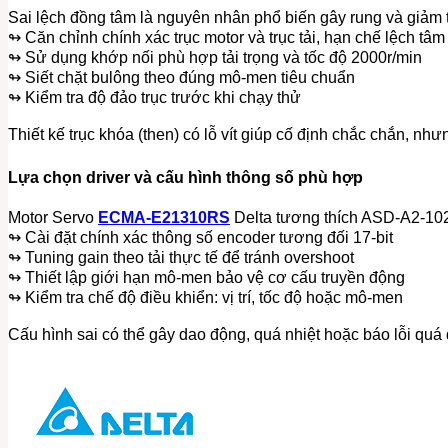
Sai lệch đồng tâm là nguyên nhân phổ biến gây rung và giảm t
↬ Căn chỉnh chính xác trục motor và trục tải, hạn chế lệch tâm
↬ Sử dụng khớp nối phù hợp tải trọng và tốc độ 2000r/min
↬ Siết chặt bulông theo đúng mô-men tiêu chuẩn
↬ Kiểm tra độ đảo trục trước khi chạy thử
Thiết kế trục khóa (then) có lỗ vít giúp cố định chắc chắn, 
Lựa chọn driver và cấu hình thông số phù hợp
Motor Servo
ECMA-E21310RS
Delta tương thích ASD-A2-1021
↬ Cài đặt chính xác thông số encoder tương đối 17-bit
↬ Tuning gain theo tải thực tế để tránh overshoot
↬ Thiết lập giới hạn mô-men bảo vệ cơ cấu truyền động
↬ Kiểm tra chế độ điều khiển: vị trí, tốc độ hoặc mô-men
Cấu hình sai có thể gây dao động, quá nhiệt hoặc báo lỗi quá 