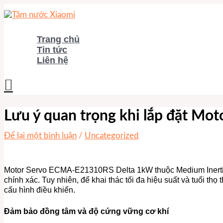
Nhảy
tới
nội
dung
Trang chủ
Tin tức
Liên hệ
Tìm
kiếm
Lưu ý quan trọng khi lắp đặt M
Để lại một bình luận
/
Uncategorized
Motor Servo ECMA-E21310RS Delta 1kW thuộc Medium Inertia 
chính xác. Tuy nhiên, để khai thác tối đa hiệu suất và tuổi thọ t
cấu hình điều khiển.
Đảm bảo đồng tâm và độ cứng vững cơ khí