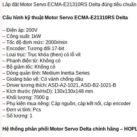
Lắp đặt Motor Servo ECMA-E21310RS Delta đúng tiêu chuẩn giúp
Cấu hình kỹ thuật Motor Servo ECMA-E21310RS Delta
– Điện áp: 200V
– Công suất: 1kW
– Tốc độ định mức: 2000r/min
– Encoder: Tương đối 17-bit
– Loại trục: Trục khóa (then) có lỗ vít
– Phanh điện từ: Không có
– Bộ giảm tốc: Không có
– Dòng quán tính: Medium Inertia Series
– Gioăng bảo vệ: Có vành chống dầu
– Driver tương thích: ASD-A2-1021, ASD-B2-1021-B
– Kích thước (WxHxD): 130x130x148 mm
– Khối lượng: 7000 g
– Phụ kiện mua riêng: Cáp nguồn, cáp kết nối, cáp encoder
– Đơn vị tính: Pcs
– Số lượng: 1
Hệ thống phân phối Motor Servo Delta chính hãng – HO