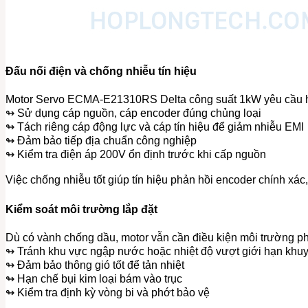
Đấu nối điện và chống nhiễu tín hiệu
Motor Servo ECMA-E21310RS Delta công suất 1kW yêu cầu hệ
↬ Sử dụng cáp nguồn, cáp encoder đúng chủng loại
↬ Tách riêng cáp động lực và cáp tín hiệu để giảm nhiễu EMI
↬ Đảm bảo tiếp địa chuẩn công nghiệp
↬ Kiểm tra điện áp 200V ổn định trước khi cấp nguồn
Việc chống nhiễu tốt giúp tín hiệu phản hồi encoder chính xác, t
Kiểm soát môi trường lắp đặt
Dù có vành chống dầu, motor vẫn cần điều kiện môi trường p
↬ Tránh khu vực ngập nước hoặc nhiệt độ vượt giới hạn khu
↬ Đảm bảo thông gió tốt để tản nhiệt
↬ Hạn chế bụi kim loại bám vào trục
↬ Kiểm tra định kỳ vòng bi và phớt bảo vệ