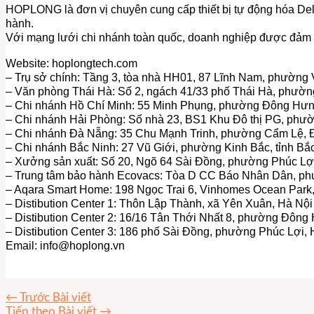
HOPLONG là đơn vị chuyên cung cấp thiết bị tự động hóa Delta
hành.
Với mạng lưới chi nhánh toàn quốc, doanh nghiệp được đảm b
Website: hoplongtech.com
– Trụ sở chính: Tầng 3, tòa nhà HH01, 87 Lĩnh Nam, phường 
– Văn phòng Thái Hà: Số 2, ngách 41/33 phố Thái Hà, phườ
– Chi nhánh Hồ Chí Minh: 55 Minh Phụng, phường Đông Hưn
– Chi nhánh Hải Phòng: Số nhà 23, BS1 Khu Đô thị PG, phư
– Chi nhánh Đà Nẵng: 35 Chu Mạnh Trinh, phường Cẩm Lệ,
– Chi nhánh Bắc Ninh: 27 Vũ Giới, phường Kinh Bắc, tỉnh Bắ
– Xưởng sản xuất: Số 20, Ngõ 64 Sài Đồng, phường Phúc Lợ
– Trung tâm bảo hành Ecovacs: Tòa D CC Báo Nhân Dân, p
– Aqara Smart Home: 198 Ngọc Trai 6, Vinhomes Ocean Park,
– Distibution Center 1: Thôn Lập Thành, xã Yên Xuân, Hà Nội
– Distibution Center 2: 16/16 Tân Thới Nhất 8, phường Đôn
– Distibution Center 3: 186 phố Sài Đồng, phường Phúc Lợi, 
Email:
info@hoplong.vn
←
Trước Bài viết
Tiếp theo Bài viết
→