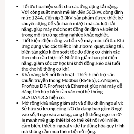
Tối ưu hóa hiệu suất cho các ứng dụng tải nặng:
Với công suất mạnh mẽ lên đến 560kW, dòng định
mức 124A, điện áp 3.3kV, sản phẩm được thiết kế
chuyên dụng để vận hành mượt mà các loại tải
nặng, giúp máy móc hoạt động ổn định và bền bỉ
trong môi trường công nghiệp khắc nghiệt.
Tiết kiệm điện năng và bảo vệ máy móc tối đa: Khi
ứng dụng vào các thiết bị như bơm, quạt, băng tải,
biến tần giúp kiểm soát tốc độ động cơ chính xác
theo nhu cầu thực tế. Nhờ đó giảm hao phí điện
năng, giảm sốc cơ học khi khởi động, kéo dài tuổi
thọ cho hệ thống cơ khí.
Khả năng kết nối linh hoạt: Thiết bị hỗ trợ sẵn
chuẩn truyền thông Modbus (RS485), CANopen,
Profibus DP, Profinet và Ethernet giúp nhà máy dễ
dàng tích hợp biến tần vào mọi hệ thống
SCADA/DCS hiện có.
Mở rộng khả năng giám sát và điều khiển ngoại vi:
Sở hữu số lượng cổng I/O đa dạng bao gồm 8 ngõ
vào số, 4 ngõ vào analog, cùng hệ thống ngõ ra rơ-
le mạnh mẽ giúp thiết bị có thể kết nối với nhiều
cảm biến, thiết bị ngoại vi để tự động hóa quy trình
mà không cần mua thêm bộ mở rộng.