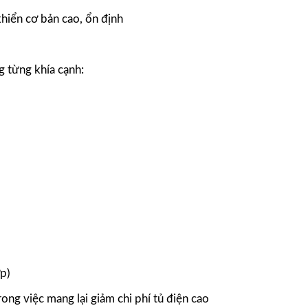
khiển cơ bản cao, ổn định
g từng khía cạnh:
ợp)
ng việc mang lại giảm chi phí tủ điện cao