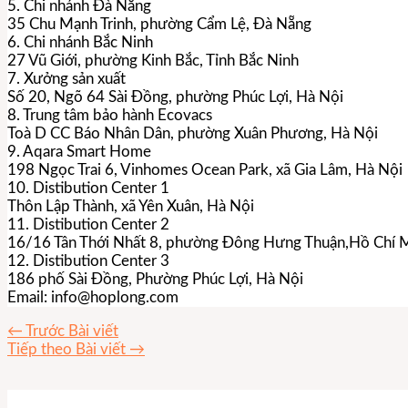
5. Chi nhánh Đà Nẵng
35 Chu Mạnh Trinh, phường Cẩm Lệ, Đà Nẵng
6. Chi nhánh Bắc Ninh
27 Vũ Giới, phường Kinh Bắc, Tỉnh Bắc Ninh
7. Xưởng sản xuất
Số 20, Ngõ 64 Sài Đồng, phường Phúc Lợi, Hà Nội
8. Trung tâm bảo hành Ecovacs
Toà D CC Báo Nhân Dân, phường Xuân Phương, Hà Nội
9. Aqara Smart Home
198 Ngọc Trai 6, Vinhomes Ocean Park, xã Gia Lâm, Hà Nội
10. Distibution Center 1
Thôn Lập Thành, xã Yên Xuân, Hà Nội
11. Distibution Center 2
16/16 Tân Thới Nhất 8, phường Đông Hưng Thuận,Hồ Chí 
12. Distibution Center 3
186 phố Sài Đồng, Phường Phúc Lợi, Hà Nội
Email:
info@hoplong.com
←
Trước Bài viết
Tiếp theo Bài viết
→