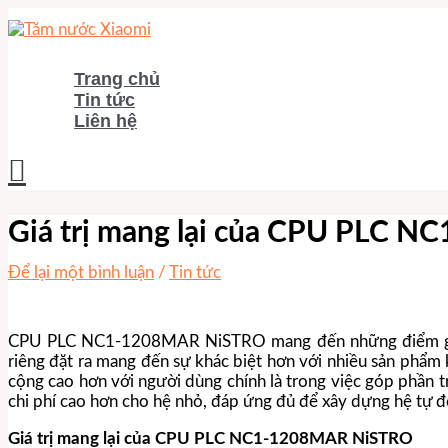
Nhảy
tới
nội
dung
Trang chủ
Tin tức
Liên hệ
Tìm
kiếm
Giá trị mang lại của CPU PLC 
Để lại một bình luận
/
Tin tức
CPU PLC NC1-1208MAR NiSTRO mang đến những điểm giá trị
riêng đặt ra mang đến sự khác biệt hơn với nhiều sản ph
cộng cao hơn với người dùng chính là trong việc góp phần t
chi phí cao hơn cho hệ nhỏ, đáp ứng đủ để xây dựng hệ tự đ
Giá trị mang lại của CPU PLC NC1-1208MAR NiSTRO