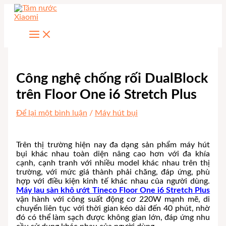
Nhảy
tới
nội
dung
Công nghệ chống rối DualBlock
trên Floor One i6 Stretch Plus
Để lại một bình luận
/
Máy hút bụi
Trên thị trường hiện nay đa dạng sản phẩm máy hút
bụi khác nhau toàn diện nâng cao hơn với đa khía
cạnh, cạnh tranh với nhiều model khác nhau trên thị
trường, với mức giá thành phải chăng, đáp ứng, phù
hợp với điều kiện kinh tế khác nhau của người dùng.
Máy lau sàn khô ướt Tineco Floor One i6 Stretch Plus
vận hành với công suất động cơ 220W mạnh mẽ, di
chuyển liên tục với thời gian kéo dài đến 40 phút, nhờ
đó có thể làm sạch được không gian lớn, đáp ứng nhu