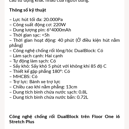
cầu sử dụng khác nhau của người dùng.
Thông số kỹ thuật
– Lực hút tối đa: 20.000Pa
– Công suất động cơ: 220W
– Dung lượng pin: 6*4000mAh
– Thời gian sạc: <5h
– Thời gian hoạt động: 40 phút (Ở điều kiện hút nằm
phẳng)
– Công nghệ chống rối lông/tóc DualBlock: Có
– Làm sạch cạnh: Hai cạnh
– Tự động làm sạch: Có
– Sấy khô: Sấy khô 5 phút với không khí 85 độ C
– Thiết kế gập phẳng 180°: Có
– MHCBS: Có
– Trợ lực: Bánh xe trợ lực
– Chiều cao khi nằm phẳng: 13cm
– Dung tích bình chứa nước sạch: 0.8L
– Dung tích bình chứa nước bẩn: 0.72L
Công nghệ chống rối DualBlock trên Floor One i6
Stretch Plus