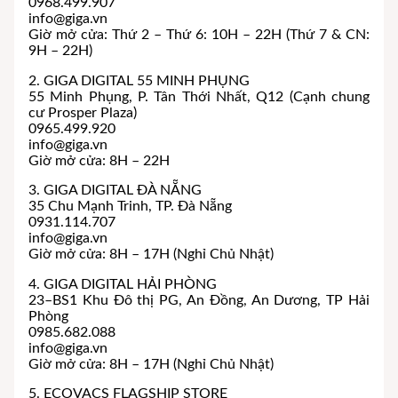
0968.499.907
info@giga.vn
Giờ mở cửa: Thứ 2 – Thứ 6: 10H – 22H (Thứ 7 & CN:
9H – 22H)
2. GIGA DIGITAL 55 MINH PHỤNG
55 Minh Phụng, P. Tân Thới Nhất, Q12 (Cạnh chung
cư Prosper Plaza)
0965.499.920
info@giga.vn
Giờ mở cửa: 8H – 22H
3. GIGA DIGITAL ĐÀ NẴNG
35 Chu Mạnh Trinh, TP. Đà Nẵng
0931.114.707
info@giga.vn
Giờ mở cửa: 8H – 17H (Nghỉ Chủ Nhật)
4. GIGA DIGITAL HẢI PHÒNG
23–BS1 Khu Đô thị PG, An Đồng, An Dương, TP Hải
Phòng
0985.682.088
info@giga.vn
Giờ mở cửa: 8H – 17H (Nghỉ Chủ Nhật)
5. ECOVACS FLAGSHIP STORE