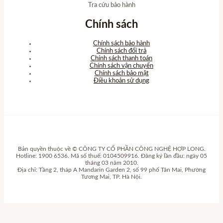
Tra cứu bảo hành
Chính sách
Chính sách bảo hành
Chính sách đổi trả
Chính sách thanh toán
Chính sách vận chuyển
Chính sách bảo mật
Điều khoản sử dụng
Bản quyền thuộc về © CÔNG TY CỔ PHẦN CÔNG NGHỆ HỢP LONG.
Hotline: 1900 6536. Mã số thuế: 0104509916. Đăng ký lần đầu: ngày 05
tháng 03 năm 2010.
Địa chỉ: Tầng 2, tháp A Mandarin Garden 2, số 99 phố Tân Mai, Phường
Tương Mai, TP. Hà Nội.