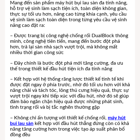
Mang đến sản phẩm máy hút bụi lau sàn đa tính năng,
hỗ trợ vệ sinh làm sạch tiện ích, toàn diện không gian,
thực sự tối ưu hơn, nâng cao từng khía cạnh, yêu cầu
vệ sinh làm sạch toàn diện trong từng yêu cầu vệ sinh
nâng cao đặt ra:
– Được trang bị công nghệ chống rối DualBlock thông
minh, công nghệ tiên tiến, mang đến bước đột phá
hơn, trả lại sàn nhà sạch vượt trội, mà không mất
nhiều thời gian công sức
– Đây chính là bước đột phá mới tăng cường, đa ưu
thế trong thiết kế đầu hút tiện ích đa tính năng
– Kết hợp với hệ thống răng lược thiết kế tinh tế khi
được đặt ngay ở phía trước, nhờ đó tối ưu hơn với khả
năng chải và tách tóc, lông thú cưng hiệu quả, thực sự
vượt trội ngay khi tiếp xúc với đầu hút, nhờ đó sẽ giúp
đảm bảo ngăn chặn hiệu quả được những phát sinh,
tình trạng rối và bị tắc nghẽn thường gặp
– Không chỉ ấn tượng với thiết kế chống rối,
máy hút
bụi lau sàn
kết hợp với đầu hút thẳng đứng còn có khả
năng tăng cường hơn trong việc tạo áp suất phân bổ
đồng đều