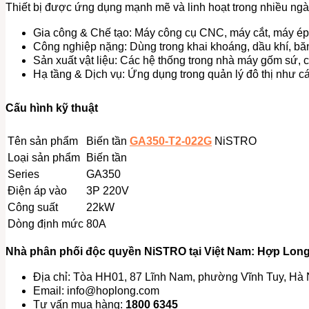
Thiết bị được ứng dụng mạnh mẽ và linh hoạt trong nhiều ngàn
Gia công & Chế tạo:
Máy công cụ CNC, máy cắt, máy ép 
Công nghiệp nặng:
Dùng trong khai khoáng, dầu khí, bă
Sản xuất vật liệu:
Các hệ thống trong nhà máy gốm sứ, chế
Hạ tầng & Dịch vụ:
Ứng dụng trong quản lý đô thị như c
Cấu hình kỹ thuật
Tên sản phẩm
Biến tần
GA350-T2-022G
NiSTRO
Loại sản phẩm
Biến tần
Series
GA350
Điện áp vào
3P 220V
Công suất
22kW
Dòng định mức
80A
Nhà phân phối độc quyền NiSTRO tại Việt Nam: Hợp Lon
Địa chỉ: Tòa HH01, 87 Lĩnh Nam, phường Vĩnh Tuy, Hà 
Email:
info@hoplong.com
Tư vấn mua hàng:
1800 6345