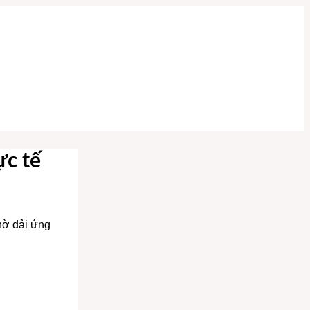
c tế
hờ dải ứng