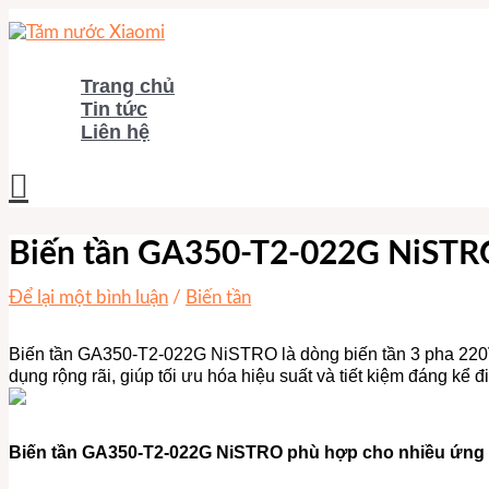
Nhảy
tới
nội
dung
Trang chủ
Tin tức
Liên hệ
Tìm
kiếm
Biến tần GA350-T2-022G NiSTRO
Để lại một bình luận
/
Biến tần
Biến tần GA350-T2-022G NiSTRO là dòng biến tần 3 pha 220V
dụng rộng rãi, giúp tối ưu hóa hiệu suất và tiết kiệm đáng kể
Biến tần GA350-T2-022G NiSTRO phù hợp cho nhiều ứng 