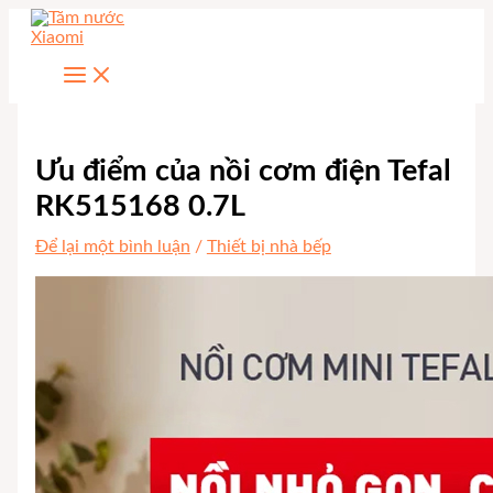
Nhảy
tới
nội
dung
Ưu điểm của nồi cơm điện Tefal
RK515168 0.7L
Để lại một bình luận
/
Thiết bị nhà bếp