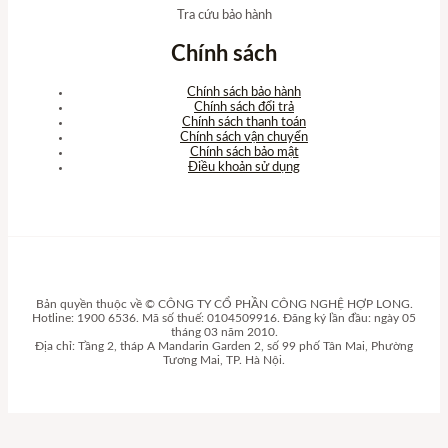
Tra cứu bảo hành
Chính sách
Chính sách bảo hành
Chính sách đổi trả
Chính sách thanh toán
Chính sách vận chuyển
Chính sách bảo mật
Điều khoản sử dụng
Bản quyền thuộc về © CÔNG TY CỔ PHẦN CÔNG NGHỆ HỢP LONG.
Hotline: 1900 6536. Mã số thuế: 0104509916. Đăng ký lần đầu: ngày 05
tháng 03 năm 2010.
Địa chỉ: Tầng 2, tháp A Mandarin Garden 2, số 99 phố Tân Mai, Phường
Tương Mai, TP. Hà Nội.