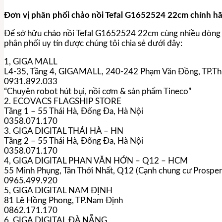
Đơn vị phân phối chảo nồi Tefal G1652524 22cm chính hãn
Để sở hữu chảo nồi Tefal G1652524 22cm cùng nhiều dòn
phân phối uy tín được chúng tôi chia sẻ dưới đây:
1, GIGA MALL​
L4-35, Tầng 4, GIGAMALL, 240-242 Phạm Văn Đồng, TP.Th
0931.892.033​
“Chuyên robot hút bụi, nồi cơm & sản phẩm Tineco”​
2. ECOVACS FLAGSHIP STORE​
Tầng 1 – 55 Thái Hà, Đống Đa, Hà Nội​
0358.071.170​
3. GIGA DIGITAL THÁI HÀ – HN​
Tầng 2 – 55 Thái Hà, Đống Đa, Hà Nội​
0358.071.170​
4, GIGA DIGITAL PHAN VĂN HỚN – Q12 – HCM​
55 Minh Phụng, Tân Thới Nhất, Q12 (Cạnh chung cư Prosper 
0965.499.920​
5, GIGA DIGITAL NAM ĐỊNH​
81 Lê Hồng Phong, TP.Nam Định​
0862.171.170​
6, GIGA DIGITAL ĐÀ NẴNG​