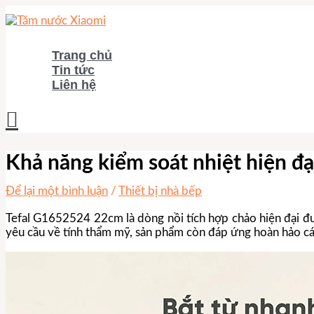
Nhảy
tới
nội
dung
Trang chủ
Tin tức
Liên hệ
Tìm
kiếm
Khả năng kiểm soát nhiệt hiện đ
Để lại một bình luận
/
Thiết bị nhà bếp
Tefal G1652524 22cm là dòng nồi tích hợp chảo hiện đại đư
yêu cầu về tính thẩm mỹ, sản phẩm còn đáp ứng hoàn hảo các