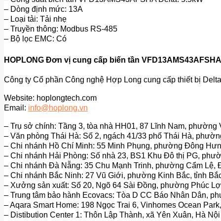
– Dòng định mức: 13A
– Loại tải: Tải nhẹ
– Truyền thông: Modbus RS-485
– Bộ lọc EMC: Có
HOPLONG Đơn vị cung cấp biến tần VFD13AMS43AFSHA D
Công ty Cổ phần Công nghệ Hợp Long cung cấp thiết bị Delta 
Website: hoplongtech.com
Email:
info@hoplong.vn
– Trụ sở chính: Tầng 3, tòa nhà HH01, 87 Lĩnh Nam, phường 
– Văn phòng Thái Hà: Số 2, ngách 41/33 phố Thái Hà, phườ
– Chi nhánh Hồ Chí Minh: 55 Minh Phụng, phường Đông Hưn
– Chi nhánh Hải Phòng: Số nhà 23, BS1 Khu Đô thị PG, phư
– Chi nhánh Đà Nẵng: 35 Chu Mạnh Trinh, phường Cẩm Lệ,
– Chi nhánh Bắc Ninh: 27 Vũ Giới, phường Kinh Bắc, tỉnh Bắ
– Xưởng sản xuất: Số 20, Ngõ 64 Sài Đồng, phường Phúc Lợ
– Trung tâm bảo hành Ecovacs: Tòa D CC Báo Nhân Dân, p
– Aqara Smart Home: 198 Ngọc Trai 6, Vinhomes Ocean Park,
– Distibution Center 1: Thôn Lập Thành, xã Yên Xuân, Hà Nội