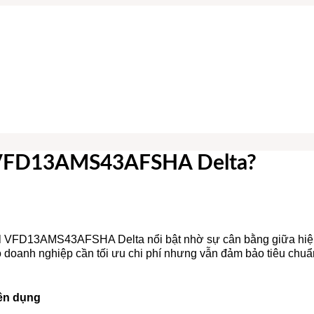
hế VFD13AMS43AFSHA Delta?
el VFD13AMS43AFSHA Delta nổi bật nhờ sự cân bằng giữa hiệu
 doanh nghiệp cần tối ưu chi phí nhưng vẫn đảm bảo tiêu chuẩ
ên dụng