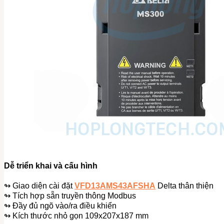
Dễ triển khai và cấu hình
↬ Giao diện cài đặt
VFD13AMS43AFSHA
Delta thân thiện
↬ Tích hợp sẵn truyền thông Modbus
↬ Đầy đủ ngõ vào/ra điều khiển
↬ Kích thước nhỏ gọn 109x207x187 mm