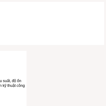
 suất, độ ổn
n kỹ thuật công