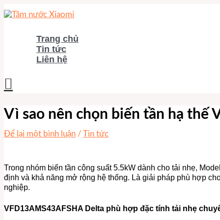
Nhảy
tới
nội
dung
Trang chủ
Tin tức
Liên hệ
Tìm
kiếm
Vì sao nên chọn biến tần hạ t
Để lại một bình luận
/
Tin tức
Trong nhóm biến tần công suất 5.5kW dành cho tải nhẹ, Mod
định và khả năng mở rộng hệ thống. Là giải pháp phù hợp cho
nghiệp.
VFD13AMS43AFSHA Delta phù hợp đặc tính tải nhẹ chuy