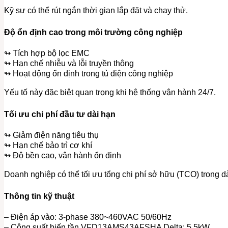
Kỹ sư có thể rút ngắn thời gian lắp đặt và chạy thử.
Độ ổn định cao trong môi trường công nghiệp
↬ Tích hợp bộ lọc EMC
↬ Hạn chế nhiễu và lỗi truyền thông
↬ Hoạt động ổn định trong tủ điện công nghiệp
Yếu tố này đặc biệt quan trọng khi hệ thống vận hành 24/7.
Tối ưu chi phí đầu tư dài hạn
↬ Giảm điện năng tiêu thụ
↬ Hạn chế bảo trì cơ khí
↬ Độ bền cao, vận hành ổn định
Doanh nghiệp có thể tối ưu tổng chi phí sở hữu (TCO) trong d
Thông tin kỹ thuật
– Điện áp vào: 3-phase 380~460VAC 50/60Hz
– Công suất biến tần VFD13AMS43AFSHA Delta: 5.5kW