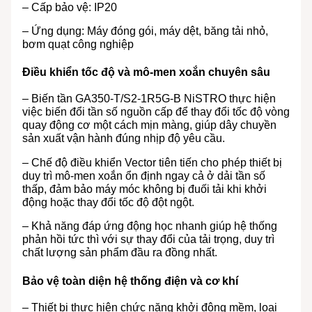
– Cấp bảo vệ: IP20
– Ứng dụng: Máy đóng gói, máy dệt, băng tải nhỏ,
bơm quạt công nghiệp
Điều khiển tốc độ và mô-men xoắn chuyên sâu
– Biến tần GA350-T/S2-1R5G-B NiSTRO thực hiện
việc biến đổi tần số nguồn cấp để thay đổi tốc độ vòng
quay động cơ một cách mịn màng, giúp dây chuyền
sản xuất vận hành đúng nhịp độ yêu cầu.
– Chế độ điều khiển Vector tiên tiến cho phép thiết bị
duy trì mô-men xoắn ổn định ngay cả ở dải tần số
thấp, đảm bảo máy móc không bị đuối tải khi khởi
động hoặc thay đổi tốc độ đột ngột.
– Khả năng đáp ứng động học nhanh giúp hệ thống
phản hồi tức thì với sự thay đổi của tải trọng, duy trì
chất lượng sản phẩm đầu ra đồng nhất.
Bảo vệ toàn diện hệ thống điện và cơ khí
– Thiết bị thực hiện chức năng khởi động mềm, loại