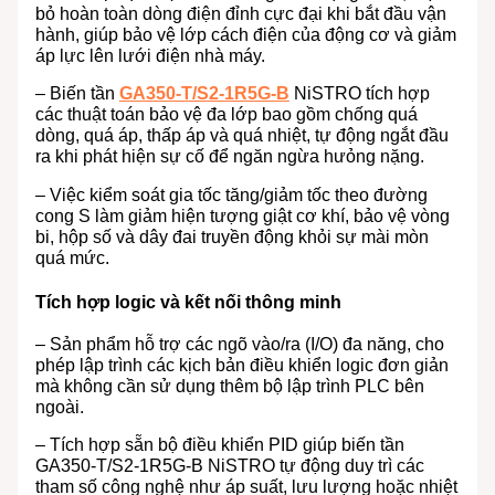
bỏ hoàn toàn dòng điện đỉnh cực đại khi bắt đầu vận
hành, giúp bảo vệ lớp cách điện của động cơ và giảm
áp lực lên lưới điện nhà máy.
– Biến tần
GA350-T/S2-1R5G-B
NiSTRO tích hợp
các thuật toán bảo vệ đa lớp bao gồm chống quá
dòng, quá áp, thấp áp và quá nhiệt, tự động ngắt đầu
ra khi phát hiện sự cố để ngăn ngừa hưỏng nặng.
– Việc kiểm soát gia tốc tăng/giảm tốc theo đường
cong S làm giảm hiện tượng giật cơ khí, bảo vệ vòng
bi, hộp số và dây đai truyền động khỏi sự mài mòn
quá mức.
Tích hợp logic và kết nối thông minh
– Sản phẩm hỗ trợ các ngõ vào/ra (I/O) đa năng, cho
phép lập trình các kịch bản điều khiển logic đơn giản
mà không cần sử dụng thêm bộ lập trình PLC bên
ngoài.
– Tích hợp sẵn bộ điều khiển PID giúp biến tần
GA350-T/S2-1R5G-B NiSTRO tự động duy trì các
tham số công nghệ như áp suất, lưu lượng hoặc nhiệt