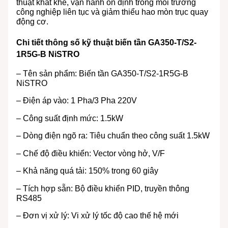
thuật khắt khe, vận hành ổn định trong môi trường
công nghiệp liên tục và giảm thiểu hao mòn trục quay
động cơ.
Chi tiết thông số kỹ thuật biến tần GA350-T/S2-
1R5G-B NiSTRO
– Tên sản phẩm: Biến tần GA350-T/S2-1R5G-B
NiSTRO
– Điện áp vào: 1 Pha/3 Pha 220V
– Công suất định mức: 1.5kW
– Dòng điện ngõ ra: Tiêu chuẩn theo công suất 1.5kW
– Chế độ điều khiển: Vector vòng hở, V/F
– Khả năng quá tải: 150% trong 60 giây
– Tích hợp sẵn: Bộ điều khiển PID, truyền thông
RS485
– Đơn vị xử lý: Vi xử lý tốc độ cao thế hệ mới